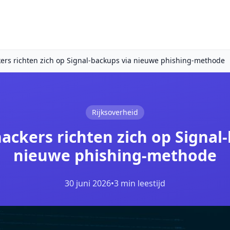
ers richten zich op Signal-backups via nieuwe phishing-methode
Rijksoverheid
ackers richten zich op Signal
nieuwe phishing-methode
30 juni 2026
•
3 min leestijd