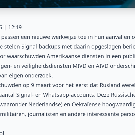
6 | 12:19
 passen een nieuwe werkwijze toe in hun aanvallen o
 ze stelen Signal-backups met daarin opgeslagen beri
oor waarschuwden Amerikaanse diensten in een
publ
ngen- en veiligheidsdiensten MIVD en AIVD onderschr
van eigen onderzoek.
chuwden
op 9 maart voor het eerst dat Rusland were
t aantal Signal- en Whatsapp-accounts. Deze Russisch
(waaronder Nederlandse) en Oekraïense hoogwaardig
ilitairen, journalisten en andere interessante pers
ol