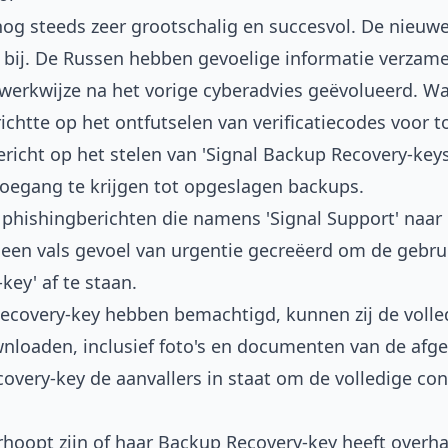
 nog steeds zeer grootschalig en succesvol. De nieuw
 bij. De Russen hebben gevoelige informatie verzame
erkwijze na het vorige cyberadvies geëvolueerd. Wa
ichtte op het ontfutselen van verificatiecodes voor 
richt op het stelen van 'Signal Backup Recovery-keys
toegang te krijgen tot opgeslagen backups.
 phishingberichten die namens 'Signal Support' naar
 een vals gevoel van urgentie gecreëerd om de gebrui
key' af te staan.
Recovery-key hebben bemachtigd, kunnen zij de volle
nloaden, inclusief foto's en documenten van de afg
overy-key de aanvallers in staat om de volledige con
rhoopt zijn of haar Backup Recovery-key heeft overha