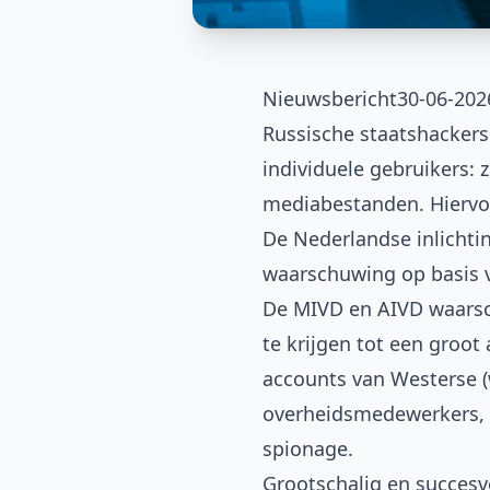
Nieuwsbericht
30-06-202
Russische staatshackers
individuele gebruikers:
mediabestanden. Hierv
De Nederlandse inlichti
waarschuwing op basis 
De MIVD en AIVD
waars
te krijgen tot een groo
accounts van Westerse 
overheidsmedewerkers, m
spionage.
Grootschalig en succesv