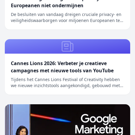
Europeanen niet ondermijnen
De besluiten van vandaag dreigen cruciale privacy- en
veiligheidswaarborgen voor miljoenen Europeanen te
ondermijnen. We hebben herhaaldelijk oplossingen
aangedragen om …
Cannes Lions 2026: Verbeter je creatieve
campagnes met nieuwe tools van YouTube
Tijdens het Cannes Lions Festival of Creativity hebben
we nieuwe inzichtstools aangekondigd, gebouwd met
Gemini, om merken en bureaus te helpen optimaal te
profiteren va…