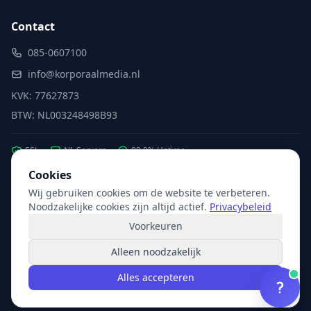
Contact
085-0607100
info@korporaalmedia.nl
KVK: 77627873
BTW: NL003248498B93
SSL
NL Servers
99.9% Uptime
Cookies
Wij gebruiken cookies om de website te verbeteren.
Partner van:
Microsoft
·
X2com
·
Hikvision
Noodzakelijke cookies zijn altijd actief.
Privacybeleid
Voorkeuren
Alleen noodzakelijk
© 2026 Korporaal Media. Alle rechten voorbehouden.
Alles accepteren
Privacy
Voorwaarden