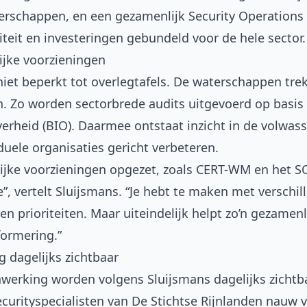
rschappen, en een gezamenlijk Security Operations
teit en investeringen gebundeld voor de hele sector.
ijke voorzieningen
niet beperkt tot overlegtafels. De waterschappen tr
n. Zo worden sectorbrede audits uitgevoerd op basis
erheid (BIO)
. Daarmee ontstaat inzicht in de volwass
uele organisaties gericht verbeteren.
ijke voorzieningen opgezet, zoals CERT-WM en het SOC
, vertelt Sluijsmans. “Je hebt te maken met verschi
 prioriteiten. Maar uiteindelijk helpt zo’n gezamen
formering.”
 dagelijks zichtbaar
erking worden volgens Sluijsmans dagelijks zichtba
securityspecialisten van De Stichtse Rijnlanden nauw