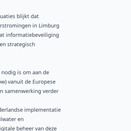
aties blijkt dat
erstromingen in Limburg
at informatiebeveiliging
een strategisch
e nodig is om aan de
bw)
vanuit de Europese
hun samenwerking verder
ederlandse implementatie
alwater en
igitale beheer van deze