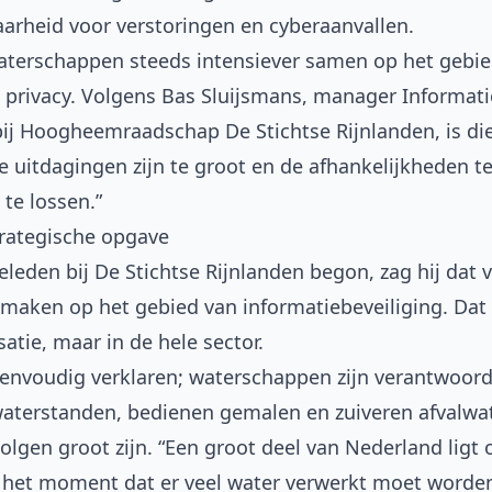
arheid voor verstoringen en cyberaanvallen.
terschappen steeds intensiever samen op het gebie
n privacy. Volgens Bas Sluijsmans, manager Inform
ij
Hoogheemraadschap De Stichtse Rijnlanden
, is 
e uitdagingen zijn te groot en de afhankelijkheden t
 te lossen.”
trategische opgave
eleden bij De Stichtse Rijnlanden begon, zag hij dat
maken op het gebied van informatiebeveiliging. Dat b
atie, maar in de hele sector.
eenvoudig verklaren; waterschappen zijn verantwoorde
aterstanden, bedienen gemalen en zuiveren afvalwat
olgen groot zijn. “Een groot deel van Nederland ligt
 het moment dat er veel water verwerkt moet worden