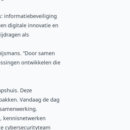
: informatiebeveiliging
en digitale innovatie en
ijdragen als
luijsmans. “Door samen
ossingen ontwikkelen die
apshuis
. Deze
 pakken. Vandaag de dag
e samenwerking.
d, kennisnetwerken
ke cybersecurityteam