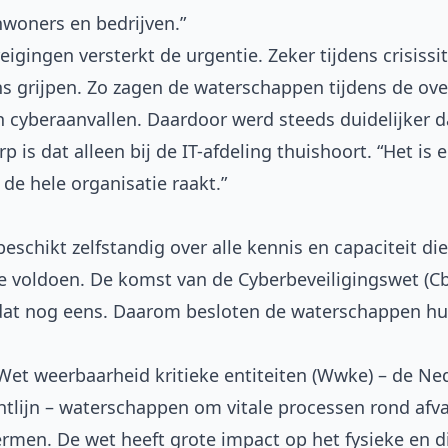
woners en bedrijven.”
gingen versterkt de urgentie. Zeker tijdens crisissitu
 grijpen. Zo zagen de waterschappen tijdens de ov
 cyberaanvallen. Daardoor werd steeds duidelijker d
 is dat alleen bij de IT-afdeling thuishoort. “Het is 
de hele organisatie raakt.”
schikt zelfstandig over alle kennis en capaciteit di
te voldoen. De komst van de
Cyberbeveiligingswet (C
t dat nog eens. Daarom besloten de waterschappen 
Wet weerbaarheid kritieke entiteiten (
Wwke
) – de N
htlijn – waterschappen om vitale processen rond afv
rmen. De wet heeft grote impact op het fysieke en d