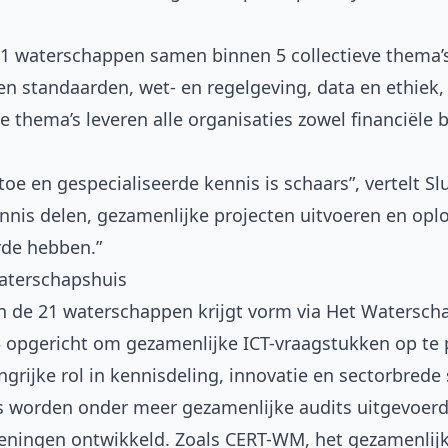
21 waterschappen samen binnen 5 collectieve thema’s
 en standaarden, wet- en regelgeving, data en ethiek, 
e thema’s leveren alle organisaties zowel financiële b
oe en gespecialiseerde kennis is schaars”, vertelt S
nis delen, gezamenlijke projecten uitvoeren en opl
rde hebben.”
aterschapshuis
 de 21 waterschappen krijgt vorm via
Het Watersch
5 opgericht om gezamenlijke ICT-vraagstukken op te
ngrijke rol in kennisdeling, innovatie en sectorbred
s worden onder meer gezamenlijke audits uitgevoer
eningen ontwikkeld. Zoals CERT-WM, het gezamenlij