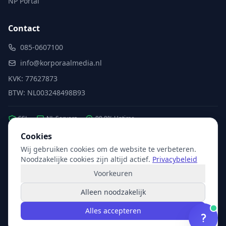
NP Portal
Contact
085-0607100
info@korporaalmedia.nl
KVK: 77627873
BTW: NL003248498B93
SSL
NL Servers
99.9% Uptime
Cookies
Wij gebruiken cookies om de website te verbeteren.
Partner van:
Microsoft
·
X2com
·
Hikvision
Noodzakelijke cookies zijn altijd actief.
Privacybeleid
Voorkeuren
Alleen noodzakelijk
© 2026 Korporaal Media. Alle rechten voorbehouden.
Alles accepteren
Privacy
Voorwaarden