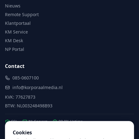
Nieuws
Remote Support
Klantportaal
KM Service
KM Desk
NP Portal
Contact
085-0607100
info@korporaalmedia.nl
KVK: 77627873
BTW: NL003248498B93
SSL
NL Servers
99.9% Uptime
Cookies