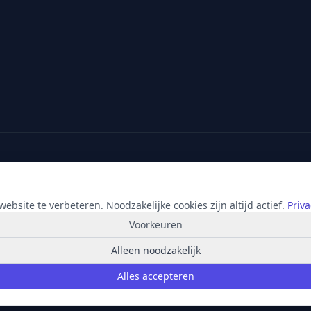
Partner van:
Microsoft
·
X2com
·
Hikvision
ebsite te verbeteren. Noodzakelijke cookies zijn altijd actief.
Priv
Voorkeuren
Alleen noodzakelijk
© 2026 Korporaal Media. Alle rechten voorbehouden.
Alles accepteren
Privacy
Voorwaarden