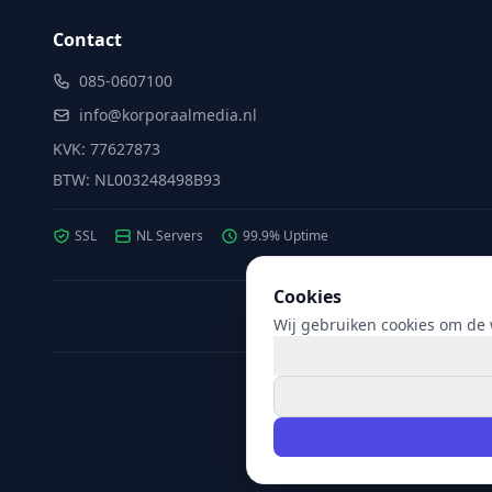
Contact
085-0607100
info@korporaalmedia.nl
KVK: 77627873
BTW: NL003248498B93
SSL
NL Servers
99.9% Uptime
Cookies
Wij gebruiken cookies om de w