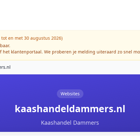
 tot en met 30 augustus 2026)
kbaar.
f het klantenportaal. We proberen je melding uiteraard zo snel mo
rs.nl
Websites
kaashandeldammers.nl
Kaashandel Dammers