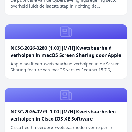
De publicatie van de Cyberbeveiligingsregeling sector
overheid luidt de laatste stap in richting de
inwerkingtreding van de Cyberbeveiligingswet (Cbw).
Het bericht Cyberbeveiligingsregeling overheid in
Staatscourant verscheen eerst op Digitale Overheid.
NCSC-2026-0280 [1.00] [M/H] Kwetsbaarheid
verholpen in macOS Screen Sharing door Apple
Apple heeft een kwetsbaarheid verholpen in de Screen
Sharing feature van macOS versies Sequoia 15.7.9,
Sonoma 14.8.9 en Tahoe 26.6.1. De kwetsbaarheid
betreft een authenticatieprobleem in de Screen
Sharing functionaliteit waarbij netwerkaanvallers
toegang kunnen verkrijgen zonder geldige
inloggegeve...
NCSC-2026-0279 [1.00] [M/H] Kwetsbaarheden
verholpen in Cisco IOS XE Software
Cisco heeft meerdere kwetsbaarheden verholpen in