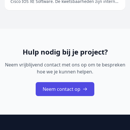
Cisco IOS XE Software. De kwetsbaarheden zijn intern
ontdekt tijdens een uitgebreide beveiligingsreview van
Cisco IOS XE Software. De geïdentificeerde problemen
betreffen onder andere onjuiste toegangscontrole,
onjuiste restricties bij geheugenbuffero...
Hulp nodig bij je project?
Neem vrijblijvend contact met ons op om te bespreken
hoe we je kunnen helpen.
Neem contact op