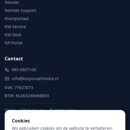
Nieuws
Remote Support
Klantportaal
KM Service
KM Desk
NP Portal
Contact
085-0607100
info@korporaalmedia.nl
KVK: 77627873
BTW: NL003248498B93
SSL
NL Servers
99.9% Uptime
Cookies
Wij gebruiken cookies om de website te verbeteren.