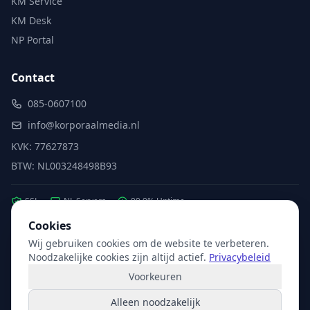
KM Service
KM Desk
NP Portal
Contact
085-0607100
info@korporaalmedia.nl
KVK: 77627873
BTW: NL003248498B93
SSL
NL Servers
99.9% Uptime
Cookies
Wij gebruiken cookies om de website te verbeteren.
Partner van:
Microsoft
·
X2com
·
Hikvision
Noodzakelijke cookies zijn altijd actief.
Privacybeleid
Voorkeuren
Alleen noodzakelijk
© 2026 Korporaal Media. Alle rechten voorbehouden.