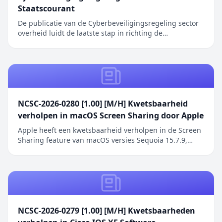
Staatscourant
De publicatie van de Cyberbeveiligingsregeling sector
overheid luidt de laatste stap in richting de
inwerkingtreding van de Cyberbeveiligingswet (Cbw).
Het bericht Cyberbeveiligingsregeling overheid in
Staatscourant verscheen eerst op Digitale Overheid.
NCSC-2026-0280 [1.00] [M/H] Kwetsbaarheid
verholpen in macOS Screen Sharing door Apple
Apple heeft een kwetsbaarheid verholpen in de Screen
Sharing feature van macOS versies Sequoia 15.7.9,
Sonoma 14.8.9 en Tahoe 26.6.1. De kwetsbaarheid
betreft een authenticatieprobleem in de Screen
Sharing functionaliteit waarbij netwerkaanvallers
toegang kunnen verkrijgen zonder geldige
inloggegeve...
NCSC-2026-0279 [1.00] [M/H] Kwetsbaarheden