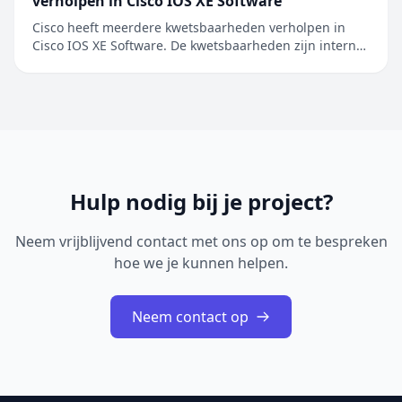
verholpen in Cisco IOS XE Software
Cisco heeft meerdere kwetsbaarheden verholpen in
Cisco IOS XE Software. De kwetsbaarheden zijn intern
ontdekt tijdens een uitgebreide beveiligingsreview van
Cisco IOS XE Software. De geïdentificeerde problemen
betreffen onder andere onjuiste toegangscontrole,
onjuiste restricties bij geheugenbuffero...
Hulp nodig bij je project?
Neem vrijblijvend contact met ons op om te bespreken
hoe we je kunnen helpen.
Neem contact op