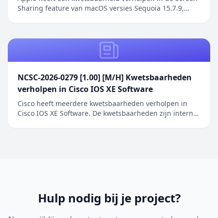
Sharing feature van macOS versies Sequoia 15.7.9,
Sonoma 14.8.9 en Tahoe 26.6.1. De kwetsbaarheid
betreft een authenticatieprobleem in de Screen
Sharing functionaliteit waarbij netwerkaanvallers
toegang kunnen verkrijgen zonder geldige
inloggegeve...
NCSC-2026-0279 [1.00] [M/H] Kwetsbaarheden
verholpen in Cisco IOS XE Software
Cisco heeft meerdere kwetsbaarheden verholpen in
Cisco IOS XE Software. De kwetsbaarheden zijn intern
ontdekt tijdens een uitgebreide beveiligingsreview van
Cisco IOS XE Software. De geïdentificeerde problemen
betreffen onder andere onjuiste toegangscontrole,
onjuiste restricties bij geheugenbuffero...
Hulp nodig bij je project?