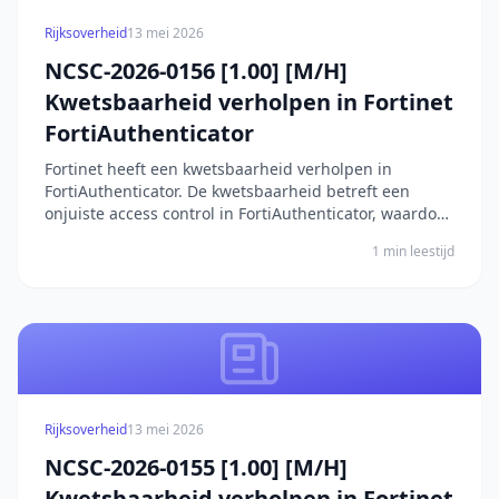
Rijksoverheid
13 mei 2026
NCSC-2026-0156 [1.00] [M/H]
Kwetsbaarheid verholpen in Fortinet
FortiAuthenticator
Fortinet heeft een kwetsbaarheid verholpen in
FortiAuthenticator. De kwetsbaarheid betreft een
onjuiste access control in FortiAuthenticator, waardoor
een aanvaller ongeautoriseerde code of commando's
1 min leestijd
kan uitvoeren. Dit ontstaat door onvoldoende
beperkingen in de toegangscontrole binnen de
software....
Rijksoverheid
13 mei 2026
NCSC-2026-0155 [1.00] [M/H]
Kwetsbaarheid verholpen in Fortinet