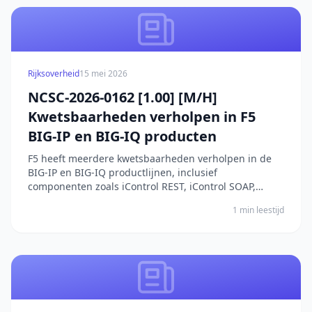
Rijksoverheid
15 mei 2026
NCSC-2026-0162 [1.00] [M/H]
Kwetsbaarheden verholpen in F5
BIG-IP en BIG-IQ producten
F5 heeft meerdere kwetsbaarheden verholpen in de
BIG-IP en BIG-IQ productlijnen, inclusief
componenten zoals iControl REST, iControl SOAP,
TMOS Shell, Traffic Management Microkernel (TMM),
1 min leestijd
Configuration utility, Advanced WAF, ASM, PEM, DNS,
Access Policy Manager (APM) en SSL Orchestrator. De
kwetsba...