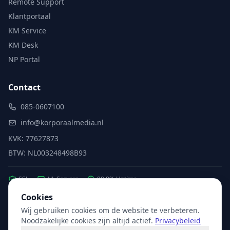
Remote Support
Klantportaal
KM Service
KM Desk
NP Portal
Contact
085-0607100
info@korporaalmedia.nl
KVK: 77627873
BTW: NL003248498B93
SSL
NL Servers
99.9% Uptime
Cookies
Wij gebruiken cookies om de website te verbeteren.
Partner van:
Microsoft
·
X2com
·
Hikvision
Noodzakelijke cookies zijn altijd actief.
Privacybeleid