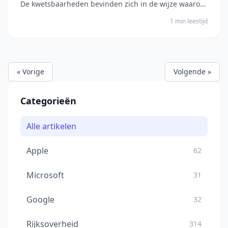
De kwetsbaarheden bevinden zich in de wijze waarop
Adobe Premiere Pro speciaal vervaardigde bestanden
1 min leestijd
verwerkt. Eén kwetsbaarheid betreft een out-of-
bounds write die leidt tot geheugenbeschadiging....
« Vorige
Volgende »
Categorieën
Alle artikelen
Apple
62
Microsoft
31
Google
32
Rijksoverheid
314