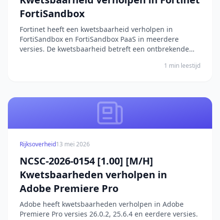
FortiSandbox
Fortinet heeft een kwetsbaarheid verholpen in
FortiSandbox en FortiSandbox PaaS in meerdere
versies. De kwetsbaarheid betreft een ontbrekende
autorisatie, waardoor niet-geauthenticeerde
1 min leestijd
aanvallers ongeautoriseerde code of commando's
kunnen uitvoeren via speciaal vervaardigde HTTP-
verzoeken. De fout...
Rijksoverheid
13 mei 2026
NCSC-2026-0154 [1.00] [M/H]
Kwetsbaarheden verholpen in
Adobe Premiere Pro
Adobe heeft kwetsbaarheden verholpen in Adobe
Premiere Pro versies 26.0.2, 25.6.4 en eerdere versies.