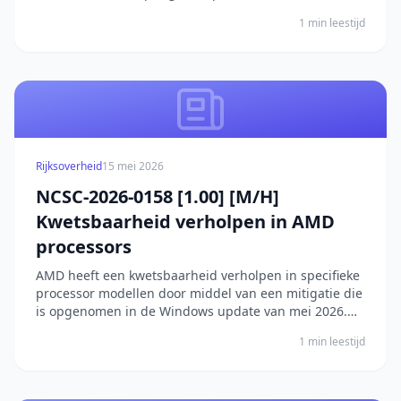
door onjuiste neutralisatie van invoer tijdens het
1 min leestijd
genereren van webpagina's. Een onbevoegde
aanvaller kan hierdoor kwaadaardige scripts
injecteren...
Rijksoverheid
15 mei 2026
NCSC-2026-0158 [1.00] [M/H]
Kwetsbaarheid verholpen in AMD
processors
AMD heeft een kwetsbaarheid verholpen in specifieke
processor modellen door middel van een mitigatie die
is opgenomen in de Windows update van mei 2026.
De kwetsbaarheid betreft bepaalde AMD processors.
1 min leestijd
Een lokale kwaadwillende kan de kwetsbaarheid
misbruiken om willekeurige code uit te voeren op he...