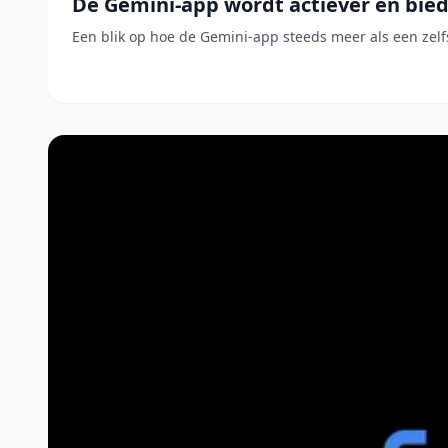
De Gemini-app wordt actiever en bied
Een blik op hoe de Gemini-app steeds meer als een zel