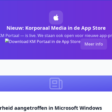
Nieuw: Korporaal Media in de App Store
M Portaal — is live. We staan ook open voor nieuwe app-pr
Meer info
arheid aangetroffen in Microsoft Windows