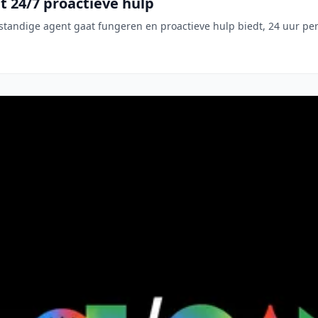
t 24/7 proactieve hulp
fstandige agent gaat fungeren en proactieve hulp biedt, 24 uur pe