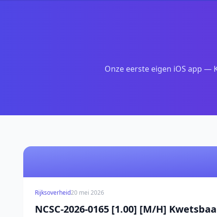
Onze eerste eigen iOS app — K
Rijksoverheid
20 mei 2026
NCSC-2026-0165 [1.00] [M/H] Kwetsba